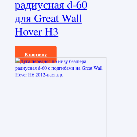
радиусная d-60
для Great Wall
Hover H3
19080,0
₽
В корзину