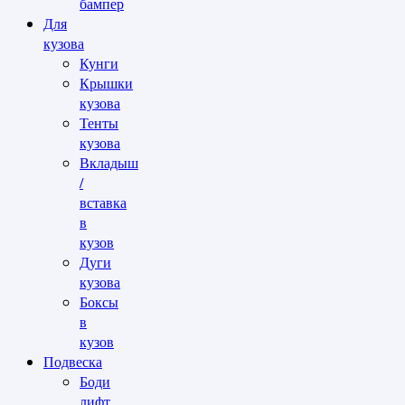
бампер
Для
кузова
Кунги
Крышки
кузова
Тенты
кузова
Вкладыш
/
вставка
в
кузов
Дуги
кузова
Боксы
в
кузов
Подвеска
Боди
лифт