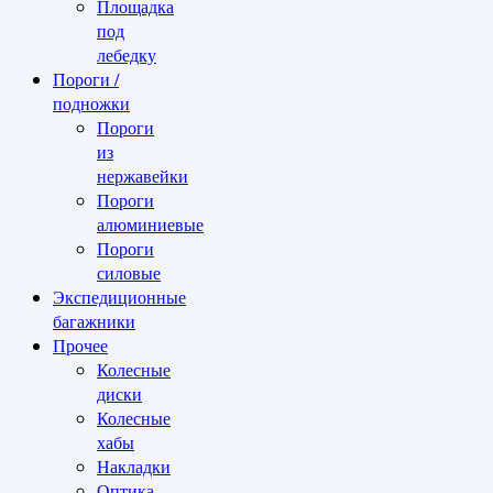
Площадка
под
лебедку
Пороги /
подножки
Пороги
из
нержавейки
Пороги
алюминиевые
Пороги
силовые
Экспедиционные
багажники
Прочее
Колесные
диски
Колесные
хабы
Накладки
Оптика