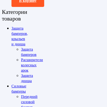
В корзину
Категории
товаров
Защита
бамперов,
крыльев
и днища
Защита
бамперов
Расширители
колесных
арок
Защита
днища
Силовые
бамперы
Передний
силовой
бампер