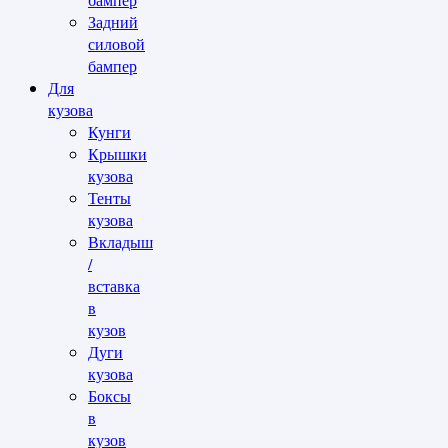
Задний
силовой
бампер
Для
кузова
Кунги
Крышки
кузова
Тенты
кузова
Вкладыш
/
вставка
в
кузов
Дуги
кузова
Боксы
в
кузов