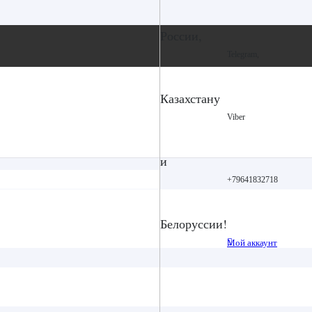
России,
Telegram,
Казахстану
Viber
и
+79641832718
Белоруссии!
Мой аккаунт