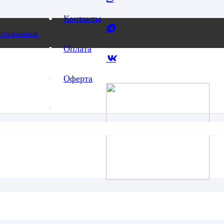
Контакты
орожников
, либо страница могла быть удалена.
Оплата
Оферта