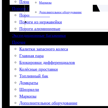
Площадка под лебедку
Маркизы
Пороги / подножки
Дополнительное оборудование
Пороги силовые
Пороги из нержавейки
Пороги алюминиевые
Экспедиционные багажники
Прочее
Калитки запасного колеса
Главная пара
Блокировки дифференциалов
Колёсные проставки
Топливный бак
Домкраты
Шноркели
Маркизы
Дополнительное оборудование