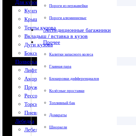
Для кузова
Пороги из нержавейки
Кунги
Пороги алюминиевые
Крышки кузова
Тенты кузова
Экспедиционные багажники
Вкладыш / вставка в кузов
Прочее
Дуги кузова
Боксы в кузов
Калитки запасного колеса
Подвеска
Главная пара
Лифт-комплекты
Амортизаторы
Блокировки дифференциалов
Пружины
Колёсные проставки
Рессоры
Топливный бак
Торсионы
Пневмоподвеска
Домкраты
Лебедка
Шноркели
Лебедки