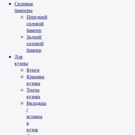
Силовые
бамперы
Передний
силовой
бампер
Задний
силовой
бампер
Для
кузова
Кунги
Крышки
кузова
Тенты
кузова
Вкладыш
/
вставка
в
кузов