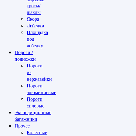
тросы/
шаклы
Якоря
Лебедки
Площадка
под
лебедку
Пороги /
подножки
Пороги
из
нержавейки
Пороги
алюминиевые
Пороги
силовые
Экспедиционные
багажники
Прочее
Колесные