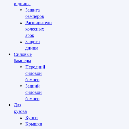
и днища
Защита
бамперов
Расширители
колесных
арок
Защита
днища
Силовые
бамперы
Передний
силовой
бампер
Задний
силовой
бампер
Для
кузова
Кунги
Крышки