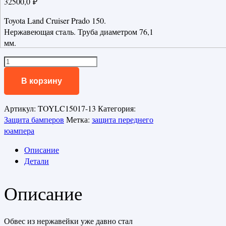
32500,0
₽
Toyota Land Cruiser Prado 150.
Нержавеющая сталь. Труба диаметром 76,1
мм.
Количество
товара
В корзину
Защита
передняя
нижняя
Артикул:
TOYLC15017-13
Категория:
76,1
Защита бамперов
Метка:
защита переднего
мм
юампера
TOYOTA
Описание
Land
Детали
Cruiser
150
Prado
Описание
2017-
Обвес из нержавейки уже давно стал