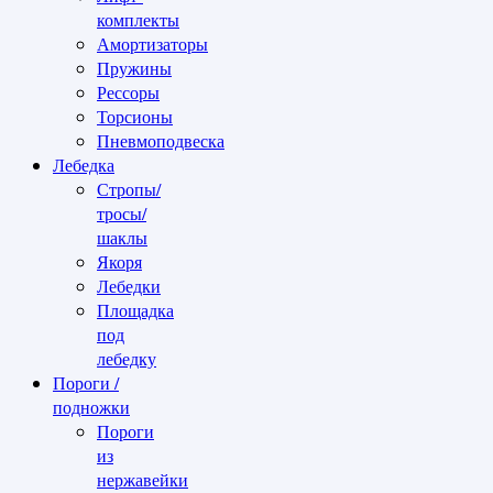
комплекты
Амортизаторы
Пружины
Рессоры
Торсионы
Пневмоподвеска
Лебедка
Стропы/
тросы/
шаклы
Якоря
Лебедки
Площадка
под
лебедку
Пороги /
подножки
Пороги
из
нержавейки