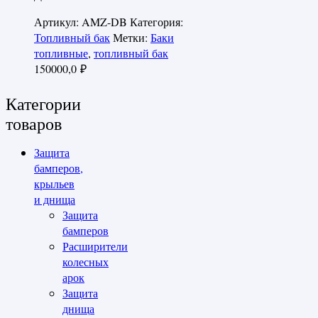
Артикул:
AMZ-DB
Категория:
Топливный бак
Метки:
Баки
топливные
,
топливный бак
150000,0
₽
Категории
товаров
Защита
бамперов,
крыльев
и днища
Защита
бамперов
Расширители
колесных
арок
Защита
днища