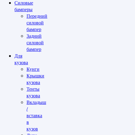
Силовые
бамперы
Передний
силовой
бампер
Задний
силовой
бампер
Для
кузова
Кунги
Крышки
кузова
Тенты
кузова
Вкладыш
/
вставка
в
кузов