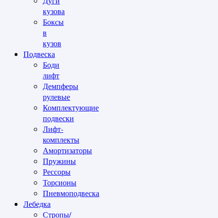
Дуги
кузова
Боксы
в
кузов
Подвеска
Боди
лифт
Демпферы
рулевые
Комплектующие
подвески
Лифт-
комплекты
Амортизаторы
Пружины
Рессоры
Торсионы
Пневмоподвеска
Лебедка
Стропы/