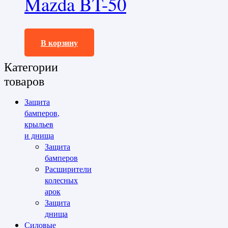
Mazda BT-50
2800,0
₽
В корзину
Категории
товаров
Защита
бамперов,
крыльев
и днища
Защита
бамперов
Расширители
колесных
арок
Защита
днища
Силовые