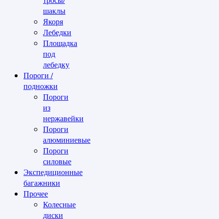
шаклы
Якоря
Лебедки
Площадка
под
лебедку
Пороги /
подножки
Пороги
из
нержавейки
Пороги
алюминиевые
Пороги
силовые
Экспедиционные
багажники
Прочее
Колесные
диски