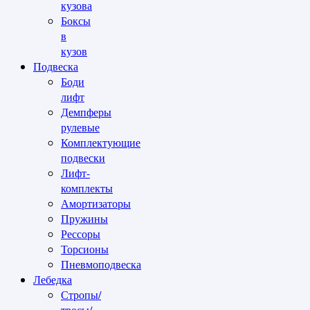
кузова
Боксы
в
кузов
Подвеска
Боди
лифт
Демпферы
рулевые
Комплектующие
подвески
Лифт-
комплекты
Амортизаторы
Пружины
Рессоры
Торсионы
Пневмоподвеска
Лебедка
Стропы/
тросы/