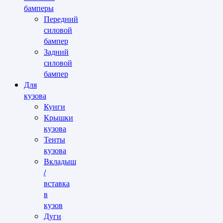
бамперы
Передний
силовой
бампер
Задний
силовой
бампер
Для
кузова
Кунги
Крышки
кузова
Тенты
кузова
Вкладыш
/
вставка
в
кузов
Дуги