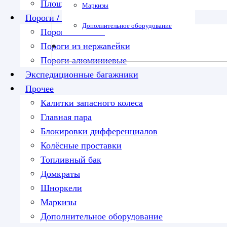
Площадка под лебедку
Маркизы
Пороги / подножки
Дополнительное оборудование
Пороги силовые
Пороги из нержавейки
Пороги алюминиевые
Экспедиционные багажники
Прочее
Калитки запасного колеса
Главная пара
Блокировки дифференциалов
Колёсные проставки
Топливный бак
Домкраты
Шноркели
Маркизы
Дополнительное оборудование