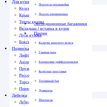
Для кузова
Пороги из нержавейки
Кунги
Пороги алюминиевые
Крышки кузова
Тенты кузова
Экспедиционные багажники
Вкладыш / вставка в кузов
Прочее
Дуги кузова
Боксы в кузов
Калитки запасного колеса
Подвеска
Главная пара
Лифт-комплекты
Амортизаторы
Блокировки дифференциалов
Пружины
Колёсные проставки
Рессоры
Топливный бак
Торсионы
Пневмоподвеска
Домкраты
Лебедка
Шноркели
Лебедки