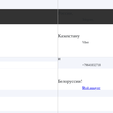
России,
Telegram,
Казахстану
Viber
и
+79641832718
Белоруссии!
Мой аккаунт