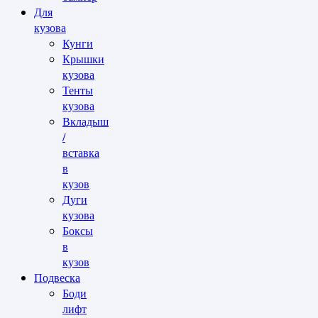
Для
кузова
Кунги
Крышки
кузова
Тенты
кузова
Вкладыш
/
вставка
в
кузов
Дуги
кузова
Боксы
в
кузов
Подвеска
Боди
лифт