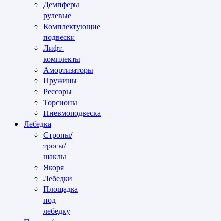
Демпферы
рулевые
Комплектующие
подвески
Лифт-
комплекты
Амортизаторы
Пружины
Рессоры
Торсионы
Пневмоподвеска
Лебедка
Стропы/
тросы/
шаклы
Якоря
Лебедки
Площадка
под
лебедку