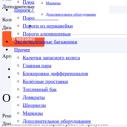
Площадка под лебедку
Маркизы
Дополнительных слесарных работ не требуется.
Пороги / подножки
Дополнительное оборудование
Пороги силовые
Количество товара Ободки противотуманных фар Mitsubi
Пороги из нержавейки
Дизайн
Пороги алюминиевые
В корзину
Экспедиционные багажники
Прочее
Артикул:
ABC.MCCL200.FB.FHL.26B
Категория:
Накла
Калитки запасного колеса
Главная пара
Описание
Блокировки дифференциалов
Детали
Колёсные проставки
Топливный бак
Описание
Домкраты
Шноркели
Маркизы
Решетка устанавливается, как со штатным бампером, т
Дополнительное оборудование
Дополнительных слесарных работ не требуется.