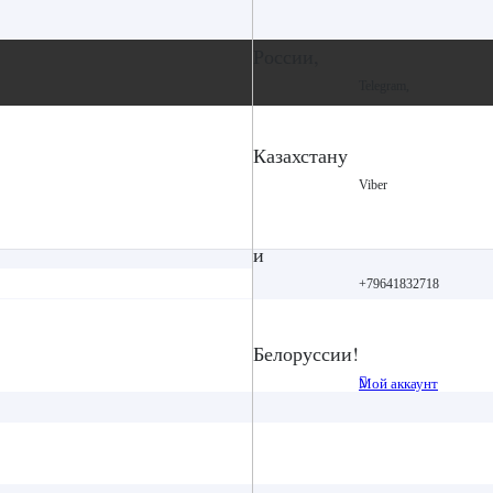
России,
Telegram,
Казахстану
Viber
и
+79641832718
Белоруссии!
Мой аккаунт