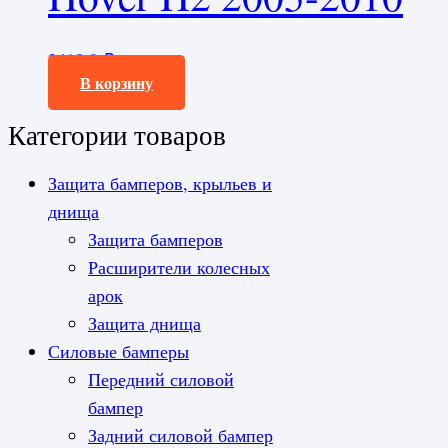
2418,0
₽
В корзину
Категории товаров
Защита бамперов, крыльев и
днища
Защита бамперов
Расширители колесных
арок
Защита днища
Силовые бамперы
Передний силовой
бампер
Задний силовой бампер