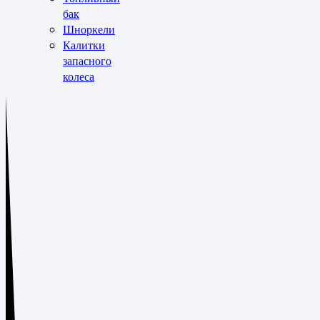
бак
Шноркели
Калитки
запасного
колеса