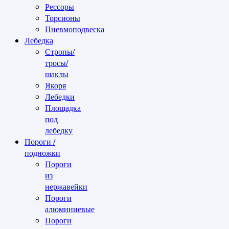
Рессоры
Торсионы
Пневмоподвеска
Лебедка
Стропы/
тросы/
шаклы
Якоря
Лебедки
Площадка
под
лебедку
Пороги /
подножки
Пороги
из
нержавейки
Пороги
алюминиевые
Пороги