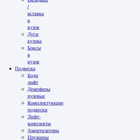
/
вставка
в
кузов
Дуги
кузова
Боксы
в
кузов
Подвеска
Боди
лифт
Демпферы
рулевые
Комплектующие
подвески
Лифт-
комплекты
Амортизаторы
Пружины