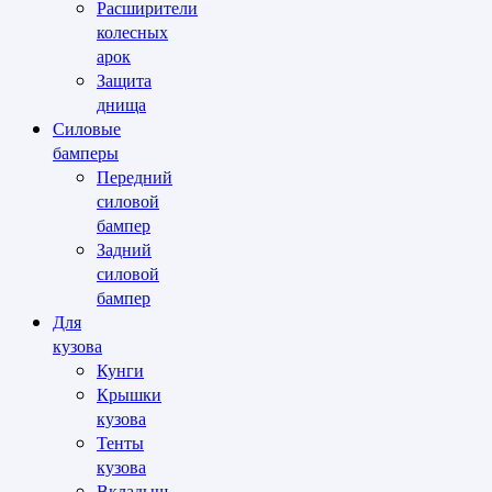
Расширители
колесных
арок
Защита
днища
Силовые
бамперы
Передний
силовой
бампер
Задний
силовой
бампер
Для
кузова
Кунги
Крышки
кузова
Тенты
кузова
Вкладыш