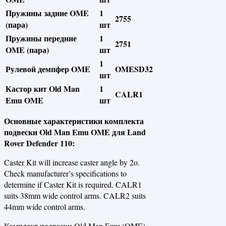
Пружины задние OME
1
2755
(пара)
шт
Пружины передние
1
2751
OME (пара)
шт
1
Рулевой демпфер OME
OMESD32
шт
Кастор кит Old Man
1
CALR1
Emu OME
шт
Основные характеристики комплекта
подвески Old Man Emu OME для Land
Rover Defender 110:
Caster Kit will increase caster angle by 2o.
Check manufacturer’s specifications to
determine if Caster Kit is required. CALR1
suits 38mm wide control arms. CALR2 suits
44mm wide control arms.
Комплект подвески Old Man Emu (OME)