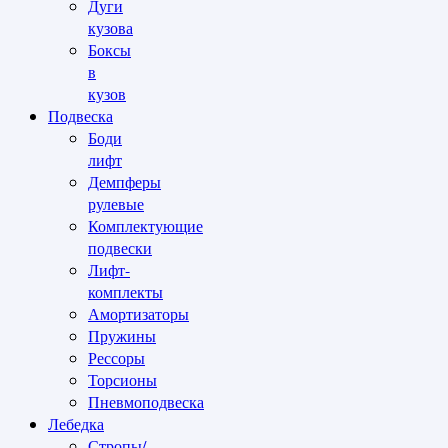
Дуги
кузова
Боксы
в
кузов
Подвеска
Боди
лифт
Демпферы
рулевые
Комплектующие
подвески
Лифт-
комплекты
Амортизаторы
Пружины
Рессоры
Торсионы
Пневмоподвеска
Лебедка
Стропы/