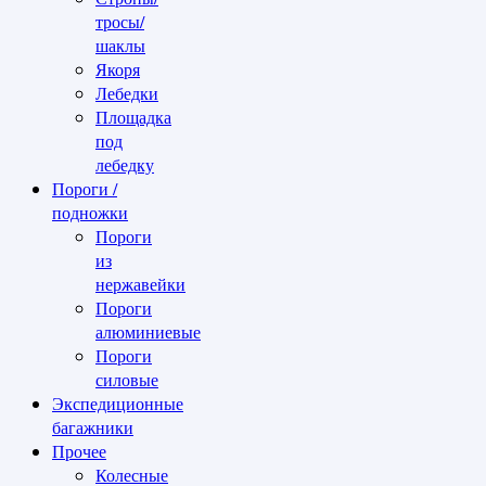
тросы/
шаклы
Якоря
Лебедки
Площадка
под
лебедку
Пороги /
подножки
Пороги
из
нержавейки
Пороги
алюминиевые
Пороги
силовые
Экспедиционные
багажники
Прочее
Колесные