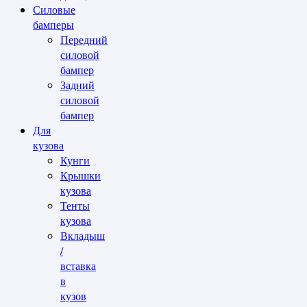
Силовые
бамперы
Передний
силовой
бампер
Задний
силовой
бампер
Для
кузова
Кунги
Крышки
кузова
Тенты
кузова
Вкладыш
/
вставка
в
кузов