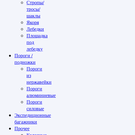
Стропы/
тросы/
шаклы
Якоря
Лебедки
Площадка
под
лебедку
Пороги /
подножки
Пороги
из
нержавейки
Пороги
алюминиевые
Пороги
силовые
Экспедиционные
багажники
Прочее
Колесные