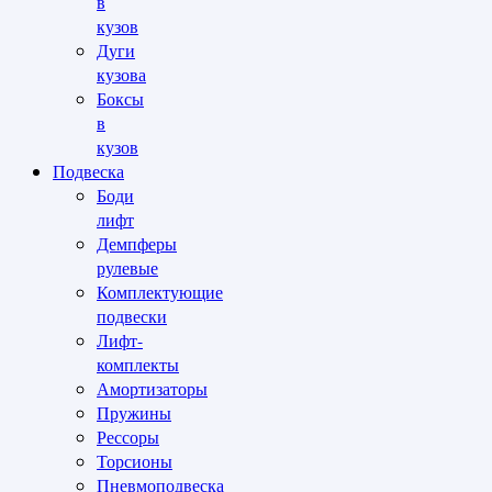
в
кузов
Дуги
кузова
Боксы
в
кузов
Подвеска
Боди
лифт
Демпферы
рулевые
Комплектующие
подвески
Лифт-
комплекты
Амортизаторы
Пружины
Рессоры
Торсионы
Пневмоподвеска