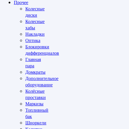
Прочее
Колесные
диски
Колесные
хабы
Накладки
Оптика
Блокировки
дифференциалов
Главная
пара
Домкраты
Дополнительное
оборудование
Колёсные
проставки
Маркизы
Топливный
бак
Шноркели
Калитки