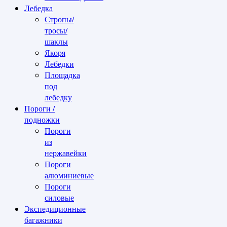
Лебедка
Стропы/
тросы/
шаклы
Якоря
Лебедки
Площадка
под
лебедку
Пороги /
подножки
Пороги
из
нержавейки
Пороги
алюминиевые
Пороги
силовые
Экспедиционные
багажники