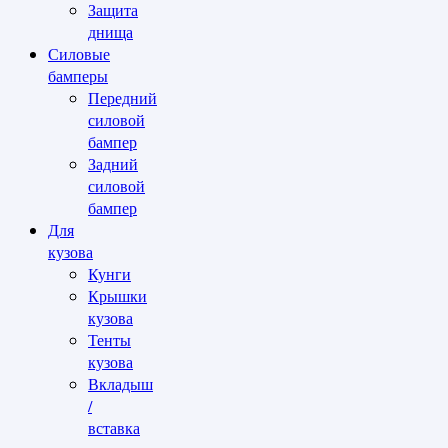
Защита
днища
Силовые
бамперы
Передний
силовой
бампер
Задний
силовой
бампер
Для
кузова
Кунги
Крышки
кузова
Тенты
кузова
Вкладыш
/
вставка