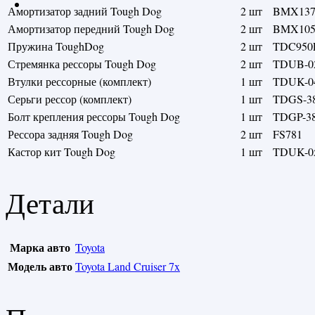
Амортизатор задний Tough Dog
2 шт
BMX137
Амортизатор передний Tough Dog
2 шт
BMX105
Пружина ToughDog
2 шт
TDC950
Стремянка рессоры Tough Dog
2 шт
TDUB-0
Втулки рессорные (комплект)
1 шт
TDUK-0
Серьги рессор (комплект)
1 шт
TDGS-38
Болт крепления рессоры Tough Dog
1 шт
TDGP-3
Рессора задняя Tough Dog
2 шт
FS781
Кастор кит Tough Dog
1 шт
TDUK-0
Детали
Марка авто
Toyota
Модель авто
Toyota Land Cruiser 7x