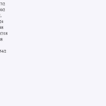
7/2
0/2
L
24
48
7/18
88
54/2