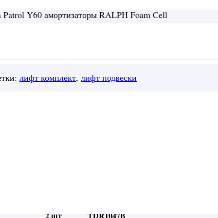
n Patrol Y60 амортизаторы RALPH Foam Cell
тки:
лифт комплект
,
лифт подвески
 входит:
2 ш
т
TDR1206
2 шт
TDR1047B