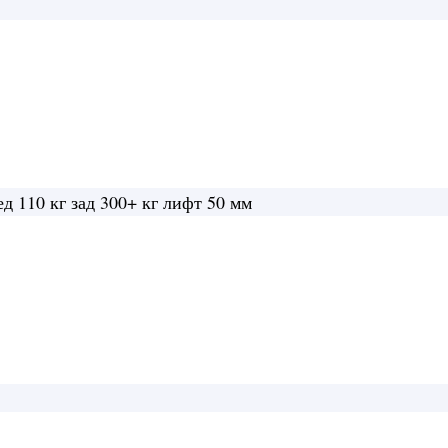
ски Tough Dog Nissan Patrol Y60
 110 кг зад 300+ кг лифт 50 мм
san Patrol Y60
асляные нагрузка перед
. Масляные амортизаторы.