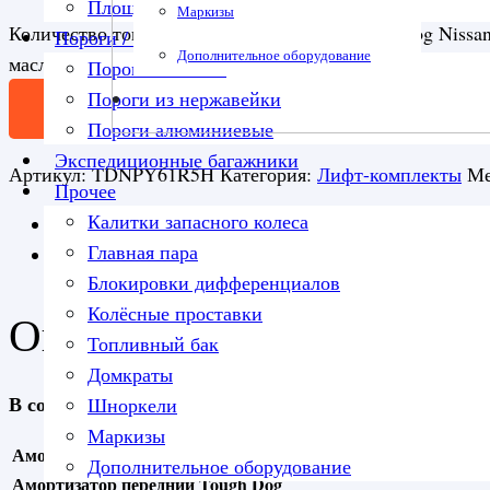
Площадка под лебедку
Маркизы
Количество товара Комплект подвески Tough Dog Nissa
Пороги / подножки
Дополнительное оборудование
масляные нагрузка перед 110 кг зад 300+ кг лифт 50 мм
Пороги силовые
Пороги из нержавейки
В корзину
Пороги алюминиевые
Экспедиционные багажники
Артикул:
TDNPY61R5H
Категория:
Лифт-комплекты
Ме
Прочее
Калитки запасного колеса
Описание
Главная пара
Детали
Блокировки дифференциалов
Колёсные проставки
Описание
Топливный бак
Домкраты
В состав лифт комплекта для Nissan Patrol GU Y60 2»
Шноркели
Маркизы
Амортизатор задний Tough Dog
Дополнительное оборудование
Амортизатор передний Tough Dog