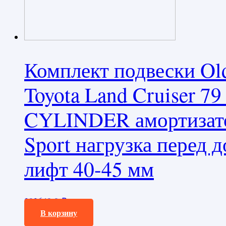
Комплект подвески O
Toyota Land Cruiser 
CYLINDER амортизато
Sport нагрузка перед д
лифт 40-45 мм
392640,0
₽
В корзину