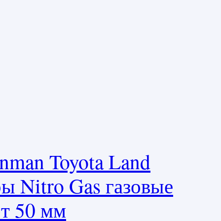
onman Toyota Land
ры Nitro Gas газовые
фт 50 мм