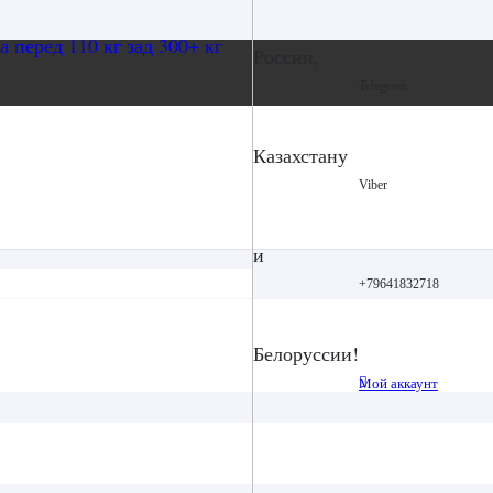
России,
Telegram,
Казахстану
Viber
и
+79641832718
Белоруссии!
Мой аккаунт