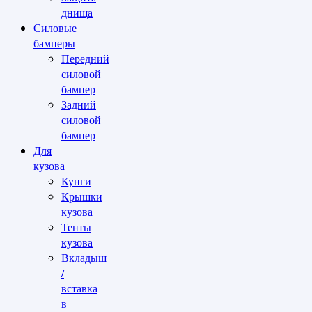
днища
Силовые
бамперы
Передний
силовой
бампер
Задний
силовой
бампер
Для
кузова
Кунги
Крышки
кузова
Тенты
кузова
Вкладыш
/
вставка
в