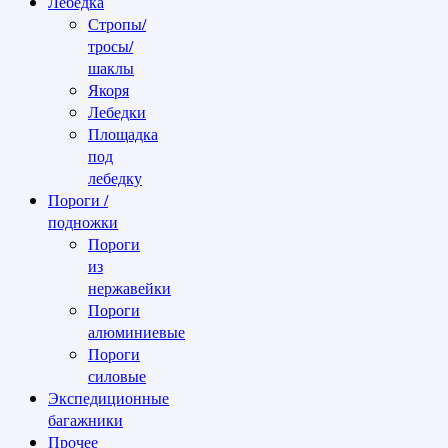
Лебедка
Стропы/
тросы/
шаклы
Якоря
Лебедки
Площадка
под
лебедку
Пороги /
подножки
Пороги
из
нержавейки
Пороги
алюминиевые
Пороги
силовые
Экспедиционные
багажники
Прочее