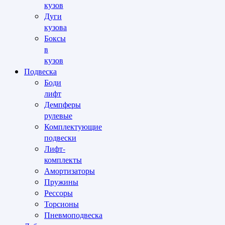
кузов
Дуги
кузова
Боксы
в
кузов
Подвеска
Боди
лифт
Демпферы
рулевые
Комплектующие
подвески
Лифт-
комплекты
Амортизаторы
Пружины
Рессоры
Торсионы
Пневмоподвеска