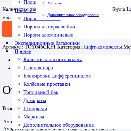
Площадка под лебедку
Маркизы
Количество товара Комплект подвески Ironman Toyota La
Пороги / подножки
Дополнительное оборудование
масляные нагрузка до 400 кг лифт 50 мм
Пороги силовые
Пороги из нержавейки
В корзину
Пороги алюминиевые
Экспедиционные багажники
Артикул:
TOY046CKF1
Категория:
Лифт-комплекты
Ме
Прочее
Калитки запасного колеса
Описание
Главная пара
Детали
Блокировки дифференциалов
Колёсные проставки
Описание
Топливный бак
Домкраты
В состав лифт комплекта для Toyota Land Cruiser 79 
Шноркели
Маркизы
Амортизатор задний Ironman Foam Cell
2 шт
24094FE
Дополнительное оборудование
Амортизатор передний Ironman Foam Cell
2 шт
24091FE