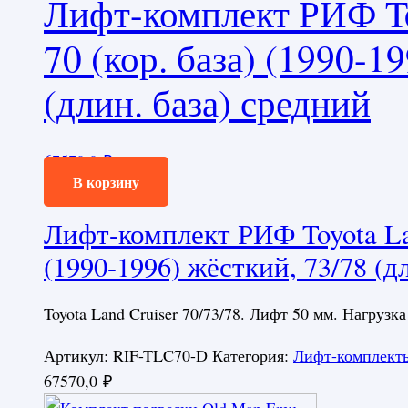
Лифт-комплект РИФ To
70 (кор. база) (1990-1
(длин. база) средний
67570,0
₽
В корзину
Лифт-комплект РИФ Toyota Lan
(1990-1996) жёсткий, 73/78 (д
Toyota Land Cruiser 70/73/78. Лифт 50 мм. Нагрузка
Артикул:
RIF-TLC70-D
Категория:
Лифт-комплект
67570,0
₽