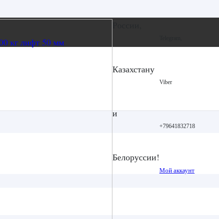
России,
Telegram,
Казахстану
Viber
и
+79641832718
Белоруссии!
Мой аккаунт