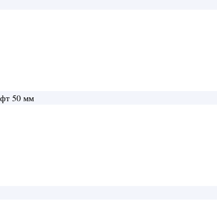
ки Ironman Toyota Land Cruiser 79
ифт 50 мм
 Land Cruiser 79
нагрузка до 400 кг лифт 50
. Масляные амортизаторы.