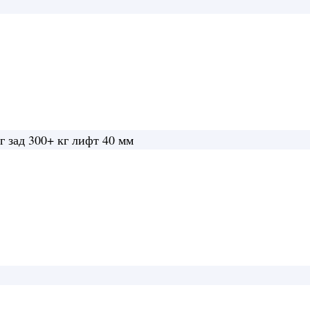
ски Ironman Mitsubishi L200 2005-2015
г зад 300+ кг лифт 40 мм
bishi L200 2005-2015
грузка перед 80-120 кг зад
ьная нагрузка 300 кг. Газовые амортизаторы