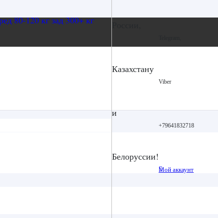
России,
Telegram,
Казахстану
Viber
и
+79641832718
Белоруссии!
Мой аккаунт