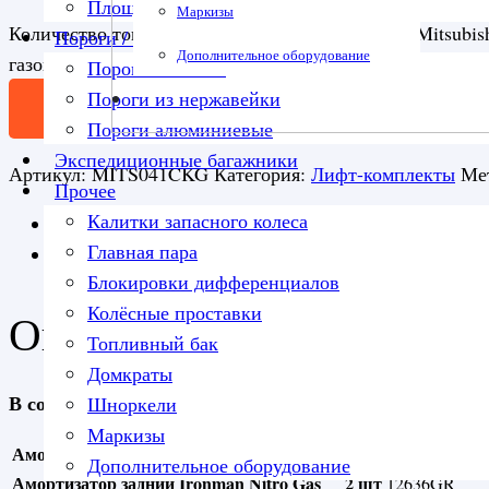
Площадка под лебедку
Маркизы
Количество товара Комплект подвески Ironman Mitsubis
Пороги / подножки
Дополнительное оборудование
газовые нагрузка перед 80-120 кг зад 300+ кг лифт 40 м
Пороги силовые
Пороги из нержавейки
В корзину
Пороги алюминиевые
Экспедиционные багажники
Артикул:
MITS041CKG
Категория:
Лифт-комплекты
Ме
Прочее
Калитки запасного колеса
Описание
Главная пара
Детали
Блокировки дифференциалов
Колёсные проставки
Описание
Топливный бак
Домкраты
В состав лифт комплекта для Mitsubishi L200 MN 200
Шноркели
Маркизы
Амортизатор передний Ironman Nitro Gas
2 шт
12715GR
Дополнительное оборудование
Амортизатор задний Ironman Nitro Gas
2 шт
12636GR