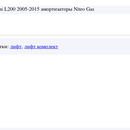
hi L200 2005-2015 амортизаторы Nitro Gas
м
тки:
лифт
,
лифт комплект
5 — 2015 входит: