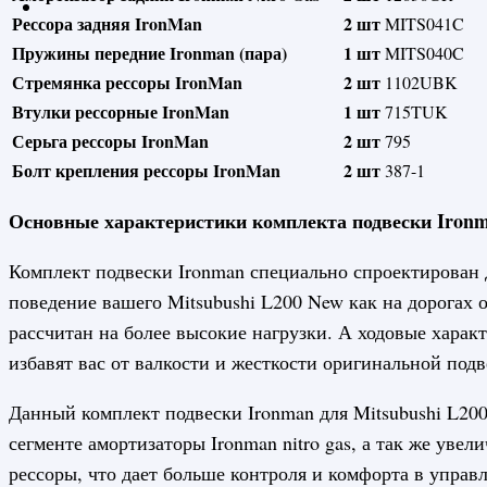
Рессора задняя IronMan
2 шт
MITS041C
Пружины передние Ironman (пара)
1 шт
MITS040C
Стремянка рессоры IronMan
2 шт
1102UBK
Втулки рессорные IronMan
1 шт
715TUK
Серьга рессоры IronMan
2 шт
795
Болт крепления рессоры IronMan
2 шт
387-1
Основные характеристики комплекта подвески Ironma
Комплект подвески Ironman специально спроектирован
поведение вашего Mitsubushi L200 New как на дорогах 
рассчитан на более высокие нагрузки. А ходовые характ
избавят вас от валкости и жесткости оригинальной подв
Данный комплект подвески Ironman для Mitsubushi L200
сегменте амортизаторы Ironman nitro gas, а так же уве
рессоры, что дает больше контроля и комфорта в управ