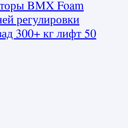
заторы BMX Foam
ней регулировки
зад 300+ кг лифт 50