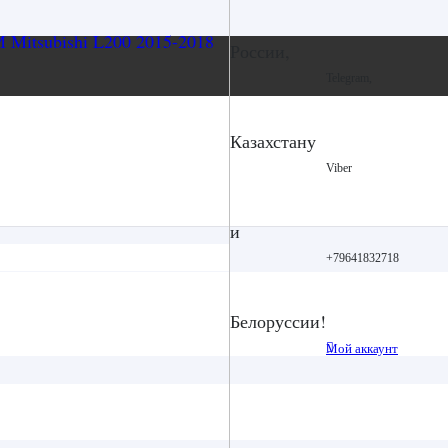
России,
Telegram,
Казахстану
Viber
и
+79641832718
Белоруссии!
Мой аккаунт