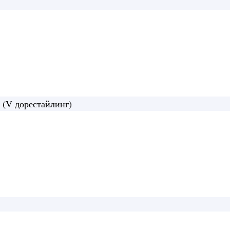
редний борт кузова, боковые борта и задний
 (V дорестайлинг)
рт кузова, боковые борта и
3М Mitsubishi L200 2015-