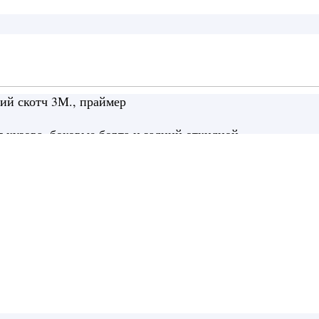
ий скотч 3М., праймер
 кузова, боковые борта и задний откидной
тайлинг)
адки на борта