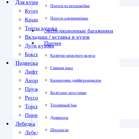
Для кузова
Пороги из нержавейки
Кунги
Пороги алюминиевые
Крышки кузова
Тенты кузова
Экспедиционные багажники
Вкладыш / вставка в кузов
Прочее
Дуги кузова
Боксы в кузов
Калитки запасного колеса
Подвеска
Главная пара
Лифт-комплекты
Амортизаторы
Блокировки дифференциалов
Пружины
Колёсные проставки
Рессоры
Топливный бак
Торсионы
Пневмоподвеска
Домкраты
Лебедка
Шноркели
Лебедки