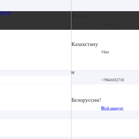
России,
Telegram,
Казахстану
Viber
и
+79641832718
Белоруссии!
Мой аккаунт