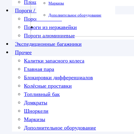
Площадка под лебедку
Маркизы
Пороги / подножки
Дополнительное оборудование
Пороги силовые
Пороги из нержавейки
Пороги алюминиевые
Экспедиционные багажники
Прочее
Калитки запасного колеса
Главная пара
Блокировки дифференциалов
Колёсные проставки
Топливный бак
Домкраты
Шноркели
Маркизы
Дополнительное оборудование