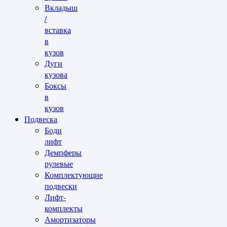
Вкладыш
/
вставка
в
кузов
Дуги
кузова
Боксы
в
кузов
Подвеска
Боди
лифт
Демпферы
рулевые
Комплектующие
подвески
Лифт-
комплекты
Амортизаторы