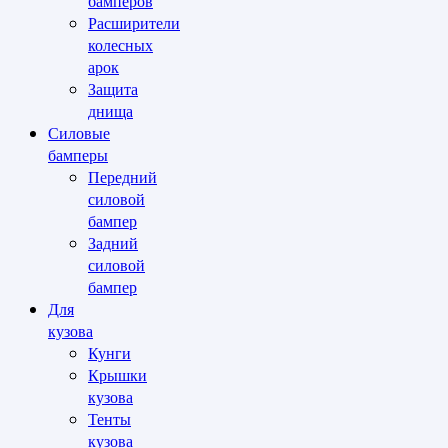
бамперов
Расширители
колесных
арок
Защита
днища
Силовые
бамперы
Передний
силовой
бампер
Задний
силовой
бампер
Для
кузова
Кунги
Крышки
кузова
Тенты
кузова