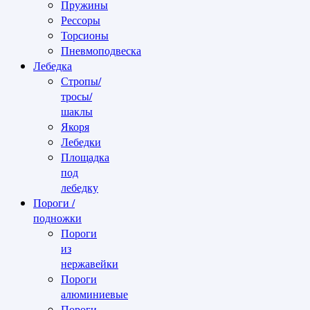
Пружины
Рессоры
Торсионы
Пневмоподвеска
Лебедка
Стропы/
тросы/
шаклы
Якоря
Лебедки
Площадка
под
лебедку
Пороги /
подножки
Пороги
из
нержавейки
Пороги
алюминиевые
Пороги