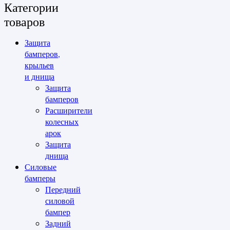
Категории
товаров
Защита
бамперов,
крыльев
и днища
Защита
бамперов
Расширители
колесных
арок
Защита
днища
Силовые
бамперы
Передний
силовой
бампер
Задний