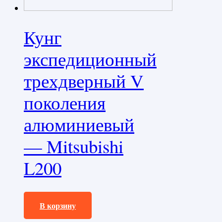
Кунг
экспедиционный
трехдверный V
поколения
алюминиевый
— Mitsubishi
L200
245000,0
₽
В корзину