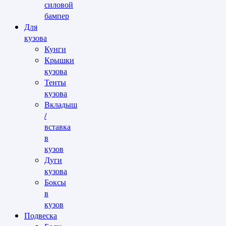
силовой
бампер
Для
кузова
Кунги
Крышки
кузова
Тенты
кузова
Вкладыш
/
вставка
в
кузов
Дуги
кузова
Боксы
в
кузов
Подвеска