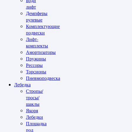
Боди
лифт
Демпферы
рулевые
Комплектующие
подвески
Лифт-
комплекты
Амортизаторы
Пружины
Рессоры
Торсионы
Пневмоподвеска
Лебедка
Стропы/
тросы/
шаклы
Якоря
Лебедки
Площадка
под