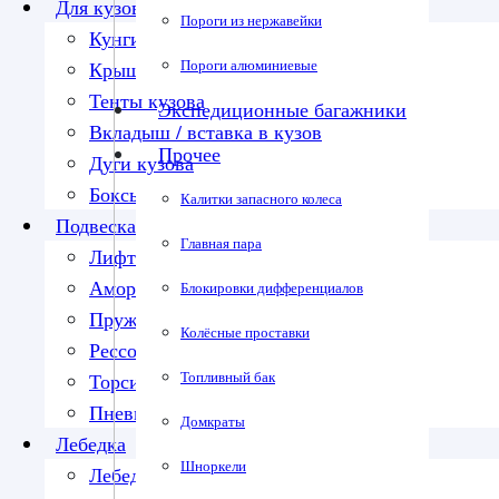
Для кузова
Пороги из нержавейки
Кунги
Пороги алюминиевые
Крышки кузова
Тенты кузова
Экспедиционные багажники
Вкладыш / вставка в кузов
Прочее
Дуги кузова
Боксы в кузов
Калитки запасного колеса
Подвеска
Главная пара
Лифт-комплекты
Амортизаторы
Блокировки дифференциалов
Пружины
Колёсные проставки
Рессоры
Топливный бак
Торсионы
Пневмоподвеска
Домкраты
Лебедка
Шноркели
Лебедки