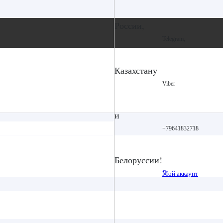
России,
Telegram,
Казахстану
Viber
и
+79641832718
Белоруссии!
Мой аккаунт