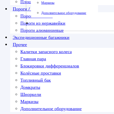
Площадка под лебедку
Маркизы
Пороги / подножки
Дополнительное оборудование
Пороги силовые
Пороги из нержавейки
Пороги алюминиевые
Экспедиционные багажники
Прочее
Калитки запасного колеса
Главная пара
Блокировки дифференциалов
Колёсные проставки
Топливный бак
Домкраты
Шноркели
Маркизы
Дополнительное оборудование