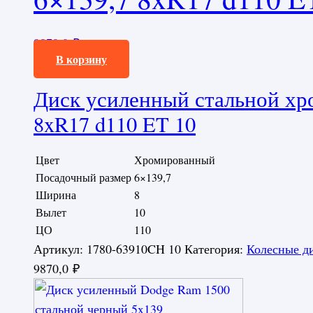
9870,0
₽
В корзину
Диск усиленный стальной хр
8xR17 d110 ET 10
Цвет
Хромированный
Посадочный размер
6×139,7
Ширина
8
Вылет
10
ЦО
110
Артикул:
1780-63910CH 10
Категория:
Колесные д
9870,0
₽