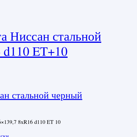
а Ниссан стальной
6 d110 ET+10
ан стальной черный
×139,7 8xR16 d110 ET 10
иски