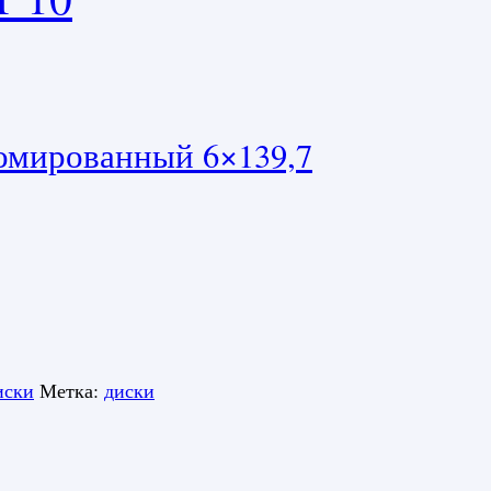
омированный 6×139,7
иски
Метка:
диски