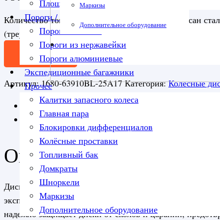
Площадка под лебедку
Маркизы
Пороги / подножки
Количество товара Диск усиленный Тойота Ниссан стал
Дополнительное оборудование
Пороги силовые
(треуг. мелкий)
Пороги из нержавейки
В корзину
Пороги алюминиевые
Экспедиционные багажники
Артикул:
1680-63910BL-25A17
Категория:
Колесные ди
Прочее
Калитки запасного колеса
Описание
Главная пара
Детали
Блокировки дифференциалов
Колёсные проставки
Описание
Топливный бак
Домкраты
Шноркели
Диски Off-Road Wheels не боятся высоких нагрузок, он
Маркизы
эксплуатации на бездорожье. Специальная порошковая 
Дополнительное оборудование
надежно защищает диски от сколов и царапин, предотв