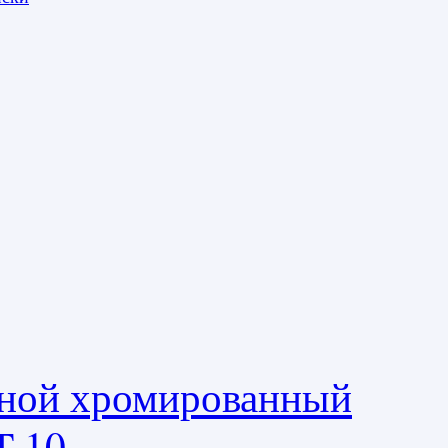
ьной хромированный
T 10