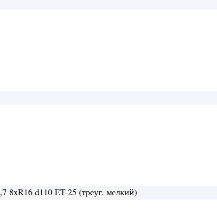
ойота Ниссан стальной черный 6×139,7
тальной черный 6×139,7
7 8xR16 d110 ET-25 (треуг. мелкий)