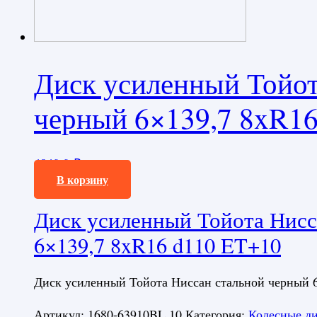
Диск усиленный Тойот
черный 6×139,7 8xR1
4840,0
₽
В корзину
Диск усиленный Тойота Нисс
6×139,7 8xR16 d110 ET+10
Диск усиленный Тойота Ниссан стальной черный 6
Артикул:
1680-63910BL 10
Категория:
Колесные д