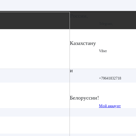
России,
Telegram,
Казахстану
Viber
и
+79641832718
Белоруссии!
Мой аккаунт