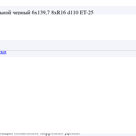
ьной черный 6x139,7 8xR16 d110 ET-25
ски
и разрабатываются специально для
окраска образует прочное покрытие, которое
ращая появление коррозии. Диски