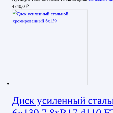
4840,0
₽
Диск усиленный стал
6×139,7 8xR17 d110 E