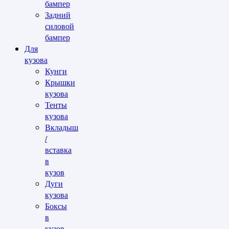
бампер
Задний
силовой
бампер
Для
кузова
Кунги
Крышки
кузова
Тенты
кузова
Вкладыш
/
вставка
в
кузов
Дуги
кузова
Боксы
в
кузов