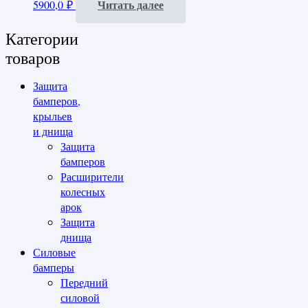
Читать далее
5900,0
₽
Категории
товаров
Защита
бамперов,
крыльев
и днища
Защита
бамперов
Расширители
колесных
арок
Защита
днища
Силовые
бамперы
Передний
силовой