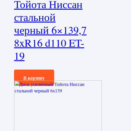
Тойота Ниссан
стальной
черный 6×139,7
8xR16 d110 ET-
19
5900,0
₽
В корзину