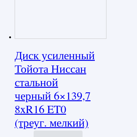
Диск усиленный
Тойота Ниссан
стальной
черный 6×139,7
8xR16 ET0
(треуг. мелкий)