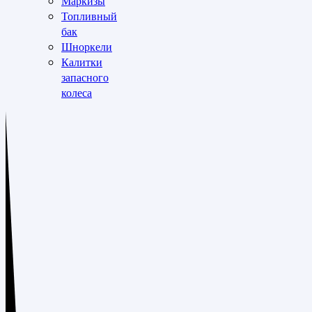
Маркизы
Топливный
бак
Шноркели
Калитки
запасного
колеса