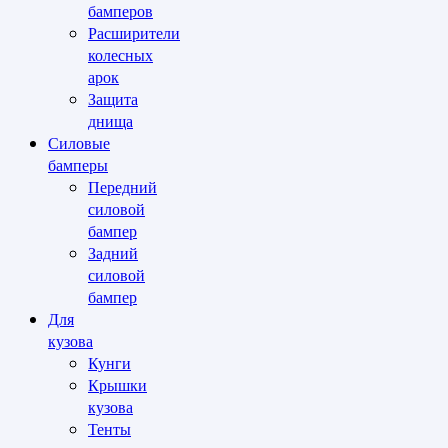
бамперов
Расширители
колесных
арок
Защита
днища
Силовые
бамперы
Передний
силовой
бампер
Задний
силовой
бампер
Для
кузова
Кунги
Крышки
кузова
Тенты