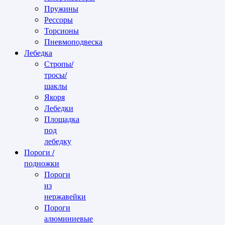
Пружины
Рессоры
Торсионы
Пневмоподвеска
Лебедка
Стропы/
тросы/
шаклы
Якоря
Лебедки
Площадка
под
лебедку
Пороги /
подножки
Пороги
из
нержавейки
Пороги
алюминиевые