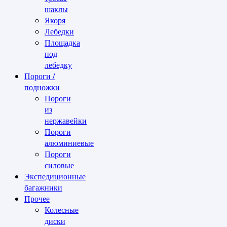
шаклы
Якоря
Лебедки
Площадка
под
лебедку
Пороги /
подножки
Пороги
из
нержавейки
Пороги
алюминиевые
Пороги
силовые
Экспедиционные
багажники
Прочее
Колесные
диски