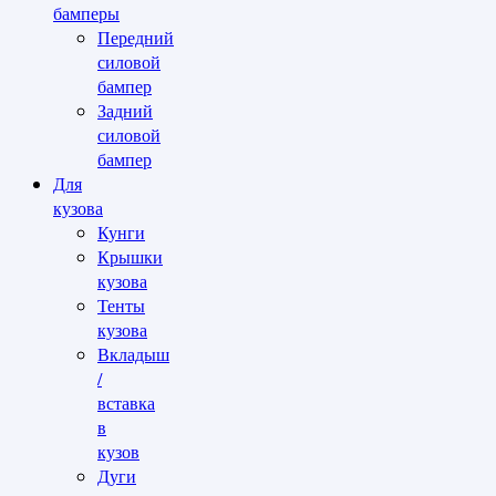
бамперы
Передний
силовой
бампер
Задний
силовой
бампер
Для
кузова
Кунги
Крышки
кузова
Тенты
кузова
Вкладыш
/
вставка
в
кузов
Дуги