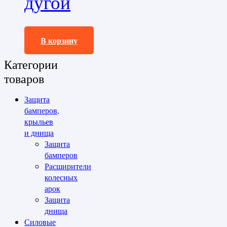
дугой
46000,0
₽
В корзину
Категории
товаров
Защита
бамперов,
крыльев
и днища
Защита
бамперов
Расширители
колесных
арок
Защита
днища
Силовые