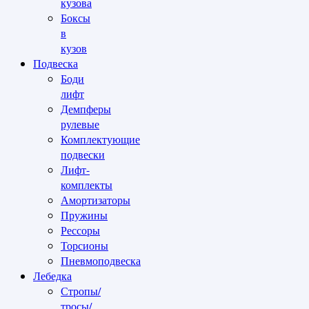
кузова
Боксы
в
кузов
Подвеска
Боди
лифт
Демпферы
рулевые
Комплектующие
подвески
Лифт-
комплекты
Амортизаторы
Пружины
Рессоры
Торсионы
Пневмоподвеска
Лебедка
Стропы/
тросы/