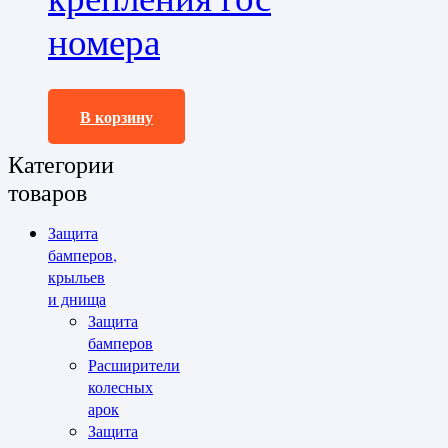
номера
88499,0
₽
В корзину
Категории
товаров
Защита
бамперов,
крыльев
и днища
Защита
бамперов
Расширители
колесных
арок
Защита