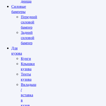
днища
Силовые
бамперы
Передний
силовой
бампер
Задний
силовой
бампер
Для
кузова
Кунги
Крышки
кузова
Тенты
кузова
Вкладыш
/
вставка
в
кузов