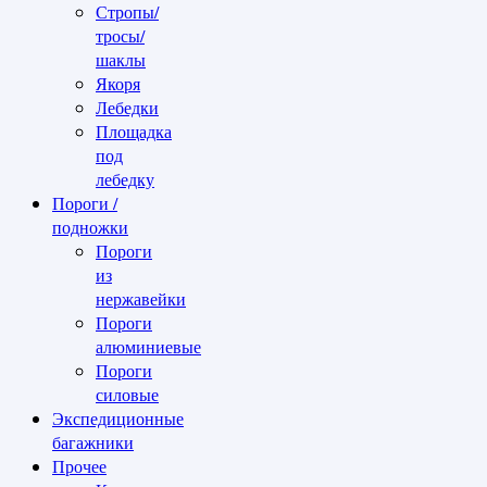
Стропы/
тросы/
шаклы
Якоря
Лебедки
Площадка
под
лебедку
Пороги /
подножки
Пороги
из
нержавейки
Пороги
алюминиевые
Пороги
силовые
Экспедиционные
багажники
Прочее