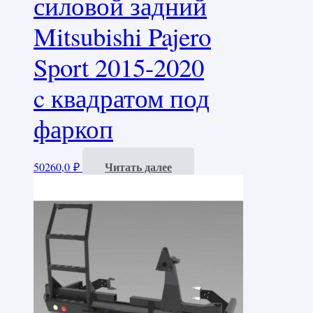
силовой задний
Mitsubishi Pajero
Sport 2015-2020
c квадратом под
фаркоп
Читать далее
50260,0
₽