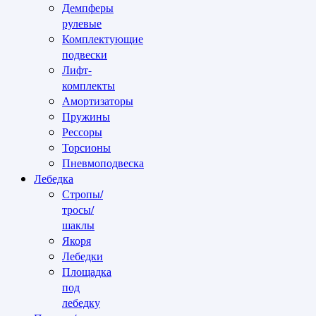
Демпферы
рулевые
Комплектующие
подвески
Лифт-
комплекты
Амортизаторы
Пружины
Рессоры
Торсионы
Пневмоподвеска
Лебедка
Стропы/
тросы/
шаклы
Якоря
Лебедки
Площадка
под
лебедку