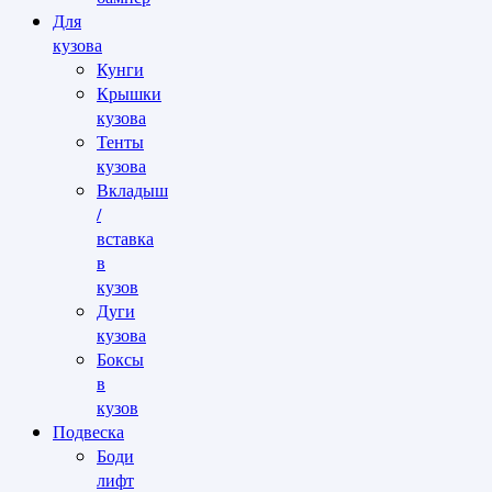
Для
кузова
Кунги
Крышки
кузова
Тенты
кузова
Вкладыш
/
вставка
в
кузов
Дуги
кузова
Боксы
в
кузов
Подвеска
Боди
лифт