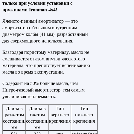
только при условии установки с
пружинами
Ironman
4
x
4!
Ячеисто-пенный амортизатор — это
амортизатор с большим внутренним
диаметром колбы (41 мм), разработанный
для сверхмощного использования.
Благодаря пористому материалу, масло не
смешивается с газом внутри ячеек этого
материала, что препятствует вспениванию
масла во время эксплуатации.
Содержит на 50% больше масла, чем
Нитро-газовый амортизатор, тем самым
увеличивая теплоемкость.
Длина в
Длина в
Тип
Тип
разжатом
сжатом
верхнего
нижнего
состоянии,
состоянии,
крепления
крепления
мм
мм
531
333
ухо
сайлентблок