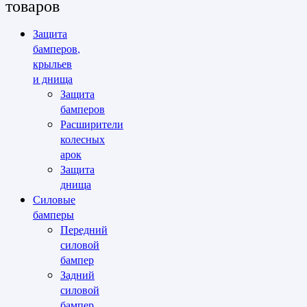
товаров
Защита
бамперов,
крыльев
и днища
Защита
бамперов
Расширители
колесных
арок
Защита
днища
Силовые
бамперы
Передний
силовой
бампер
Задний
силовой
бампер