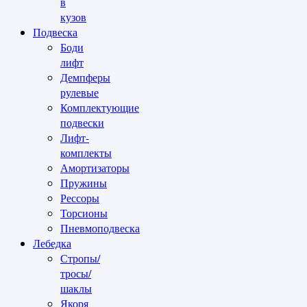
в
кузов
Подвеска
Боди
лифт
Демпферы
рулевые
Комплектующие
подвески
Лифт-
комплекты
Амортизаторы
Пружины
Рессоры
Торсионы
Пневмоподвеска
Лебедка
Стропы/
тросы/
шаклы
Якоря