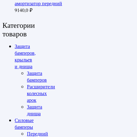
амортизатор передний
9140,0
₽
Категории
товаров
Защита
бамперов,
крыльев
и днища
Защита
бамперов
Расширители
колесных
арок
Защита
днища
Силовые
бамперы
Передний