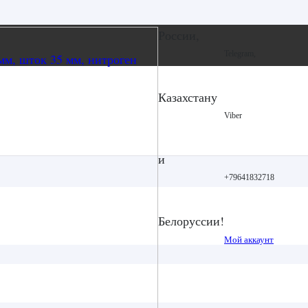
России,
Telegram,
Казахстану
Viber
и
+79641832718
Белоруссии!
Мой аккаунт