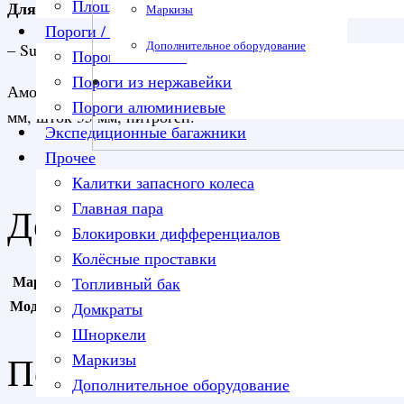
Площадка под лебедку
Для автомобилей:
Маркизы
Пороги / подножки
Дополнительное оборудование
– Suzuki Jimny III 1998-2018 г.в.
Пороги силовые
Пороги из нержавейки
Амортизатор газовый передний Tough Dog SUZUKI Jimny 
Пороги алюминиевые
мм, шток 35 мм, нитроген.
Экспедиционные багажники
Прочее
Калитки запасного колеса
Главная пара
Детали
Блокировки дифференциалов
Колёсные проставки
Марка авто
Suzuki
Топливный бак
Модель авто
Suzuki Jimny
Домкраты
Шноркели
Похожие
Маркизы
Дополнительное оборудование