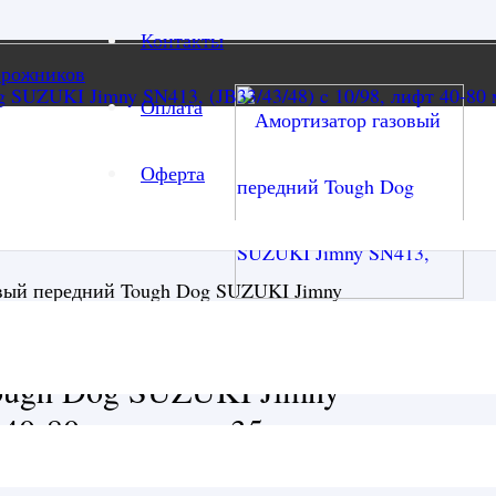
Контакты
орожников
Оплата
Оферта
вый передний Tough Dog SUZUKI Jimny
, нитроген
ough Dog SUZUKI Jimny
 40-80 мм, шток 35 мм,