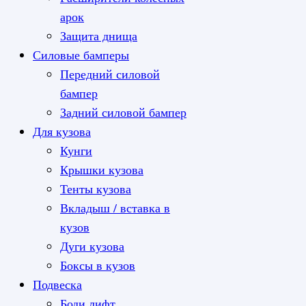
арок
Защита днища
Силовые бамперы
Передний силовой
бампер
Задний силовой бампер
Для кузова
Кунги
Крышки кузова
Тенты кузова
Вкладыш / вставка в
кузов
Дуги кузова
Боксы в кузов
Подвеска
Боди лифт