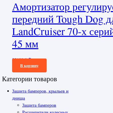
Амортизатор регулир
передний Tough Dog 
LandCruiser 70-х сери
45 мм
23100,0
₽
В корзину
Категории товаров
Защита бамперов, крыльев и
днища
Защита бамперов
Расширители колесных