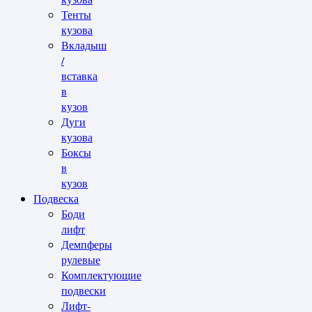
Тенты
кузова
Вкладыш
/
вставка
в
кузов
Дуги
кузова
Боксы
в
кузов
Подвеска
Боди
лифт
Демпферы
рулевые
Комплектующие
подвески
Лифт-