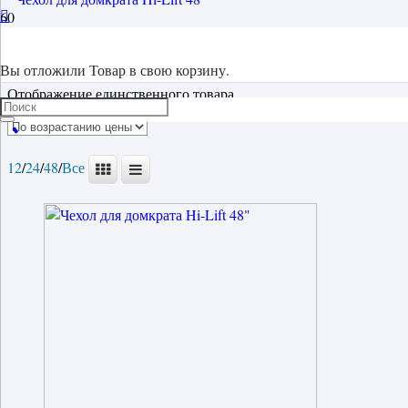
чехол
Вы отложили
Товар
в свою корзину.
Отображение единственного товара
12
/
24
/
48
/
Все