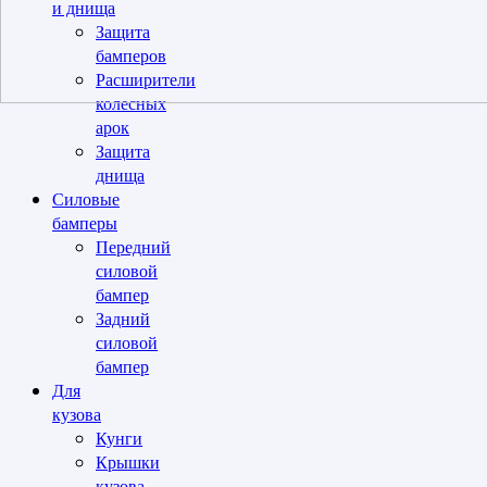
и днища
Защита
бамперов
Расширители
колесных
арок
Защита
днища
Силовые
бамперы
Передний
силовой
бампер
Задний
силовой
бампер
Для
кузова
Кунги
Крышки
кузова