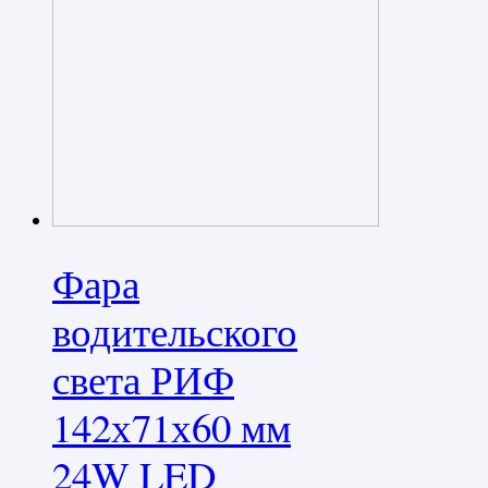
Фара
водительского
света РИФ
142х71х60 мм
24W LED