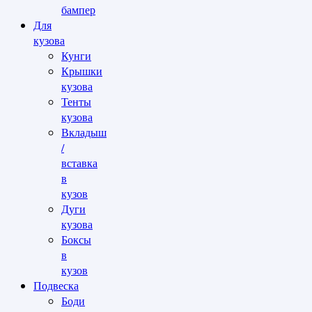
бампер
Для
кузова
Кунги
Крышки
кузова
Тенты
кузова
Вкладыш
/
вставка
в
кузов
Дуги
кузова
Боксы
в
кузов
Подвеска
Боди