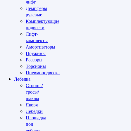
лифт
Демпферы
рулевые
Комплектующие
подвески
Лифт-
комплекты
Амортизаторы
Пружины
Рессоры
Торсионы
Пневмоподвеска
Лебедка
Стропы/
тросы/
шаклы
Якоря
Лебедки
Площадка
под
лебедку