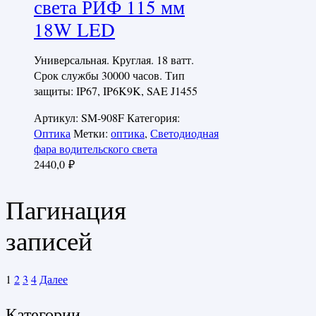
света РИФ 115 мм
18W LED
Универсальная. Круглая. 18 ватт.
Срок службы 30000 часов. Тип
защиты: IP67, IP6K9K, SAE J1455
Артикул:
SM-908F
Категория:
Оптика
Метки:
оптика
,
Светодиодная
фара водительского света
2440,0
₽
Пагинация
записей
1
2
3
4
Далее
Категории