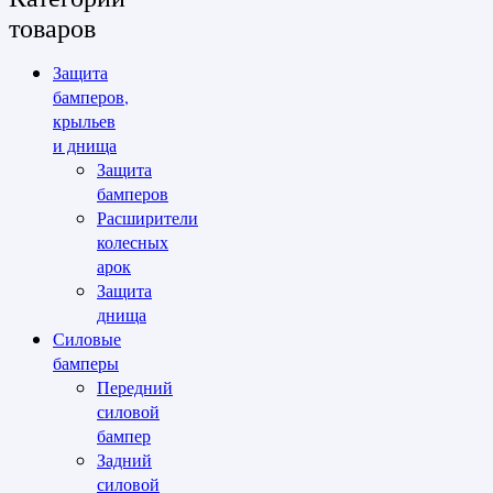
товаров
Защита
бамперов,
крыльев
и днища
Защита
бамперов
Расширители
колесных
арок
Защита
днища
Силовые
бамперы
Передний
силовой
бампер
Задний
силовой