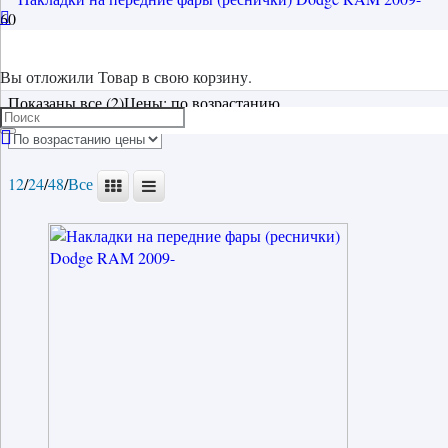
накладки на фары
Вы отложили
Товар
в свою корзину.
Показаны все (2)
Цены: по возрастанию
12
/
24
/
48
/
Все