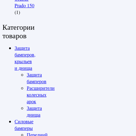
Prado 150
(1)
Категории
товаров
Защита
бамперов,
крыльев
и днища
Защита
бамперов
Расширители
колесных
арок
Защита
днища
Силовые
бамперы
Передний