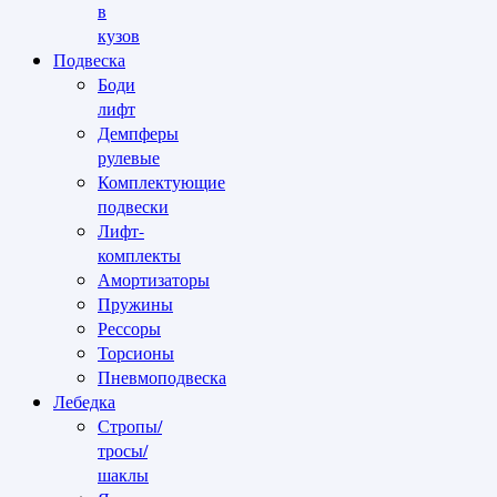
в
кузов
Подвеска
Боди
лифт
Демпферы
рулевые
Комплектующие
подвески
Лифт-
комплекты
Амортизаторы
Пружины
Рессоры
Торсионы
Пневмоподвеска
Лебедка
Стропы/
тросы/
шаклы