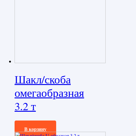
Шакл/скоба
омегаобразная
3.2 т
480,0
₽
В корзину