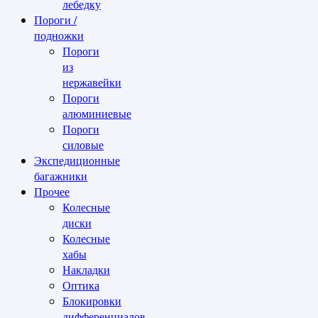
лебедку
Пороги /
подножки
Пороги
из
нержавейки
Пороги
алюминиевые
Пороги
силовые
Экспедиционные
багажники
Прочее
Колесные
диски
Колесные
хабы
Накладки
Оптика
Блокировки
дифференциалов