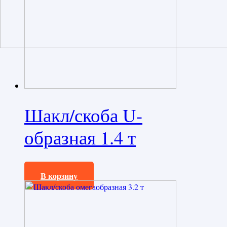
Шакл/скоба U-
образная 1.4 т
270,0
₽
В корзину