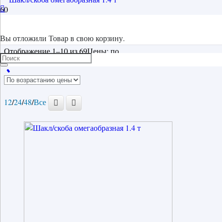
Стропы/тросы/шаклы
Вы отложили
Товар
в свою корзину.
Отображение 1–10 из 69
Цены: по
возрастанию
12
/
24
/
48
/
Все