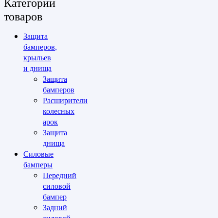
Категории
товаров
Защита
бамперов,
крыльев
и днища
Защита
бамперов
Расширители
колесных
арок
Защита
днища
Силовые
бамперы
Передний
силовой
бампер
Задний
силовой