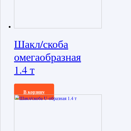
Шакл/скоба
омегаобразная
1.4 т
260,0
₽
В корзину